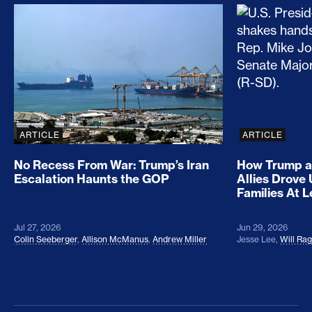
No Recess From War: Trump’s Iran Escalation Hau
How Trump a
ARTICLE
ARTICLE
No Recess From War: Trump’s Iran
How Trump a
Escalation Haunts the GOP
Allies Drove
Families At 
Jul 27, 2026
Jun 29, 2026
Colin Seeberger
,
Allison McManus
,
Andrew Miller
Jesse Lee
,
Will Ra